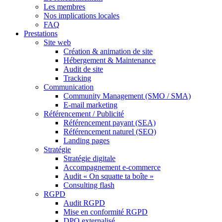
Les membres
Nos implications locales
FAQ
Prestations
Site web
Création & animation de site
Hébergement & Maintenance
Audit de site
Tracking
Communication
Community Management (SMO / SMA)
E-mail marketing
Référencement / Publicité
Référencement payant (SEA)
Référencement naturel (SEO)
Landing pages
Stratégie
Stratégie digitale
Accompagnement e-commerce
Audit « On squatte ta boîte »
Consulting flash
RGPD
Audit RGPD
Mise en conformité RGPD
DPO externalisé