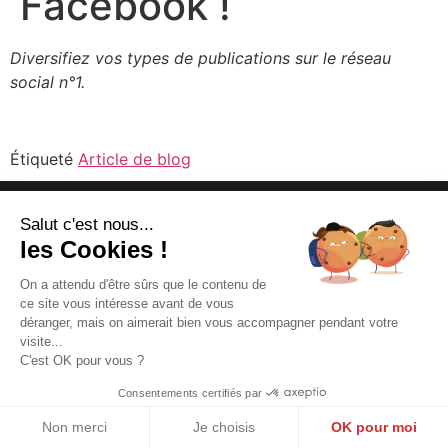
Facebook !
Diversifiez vos types de publications sur le réseau
social n°1.
Étiqueté
Article de blog
Salut c'est nous...
les Cookies !
On a attendu d'être sûrs que le contenu de
ce site vous intéresse avant de vous
déranger, mais on aimerait bien vous accompagner pendant votre
Agence de communication web à Troyes
visite...
C'est OK pour vous ?
8 rue Raymond Poincaré - 10000 Troyes
03 10 94 06 00
Consentements certifiés par
Mentions légales & Politique de Confidentialité
Non merci
Je choisis
OK pour moi