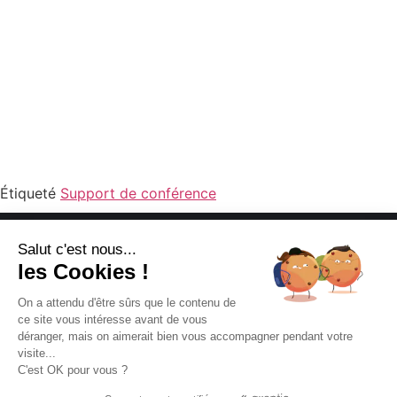
Étiqueté
Support de conférence
Salut c'est nous...
les Cookies !
On a attendu d'être sûrs que le contenu de
ce site vous intéresse avant de vous
déranger, mais on aimerait bien vous accompagner pendant votre
Agence de communication web à Troyes
visite...
C'est OK pour vous ?
8 rue Raymond Poincaré - 10000 Troyes
03 10 94 06 00